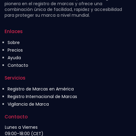
pionera en el registro de marcas y ofrece una
Protección Legal contra la Falsificación
combinación única de facilidad, rapidez y accesibilidad
para proteger su marca a nivel mundial.
Una marca registrada en Filipinas ofrece una
sólida protección legal contra el uso no
Enlaces
autorizado y la imitación. Para hacer valer sus
derechos en plataformas de comercio
Sobre
electrónico, el registro de la marca es
Precios
Ayuda
imprescindible.
Contacto
Aumenta el Valor de la Marca
Servicios
Una marca oficialmente registrada se percibe
Registro de Marcas en América
como más profesional y confiable tanto para
Registro Internacional de Marcas
inversionistas como para clientes. Esto
Vigilancia de Marca
incrementa el valor económico y reputacional de
Contacto
su marca.
Lunes a Viernes
Facilita Franquicias y Licencias
09:00–18:00 (CET)