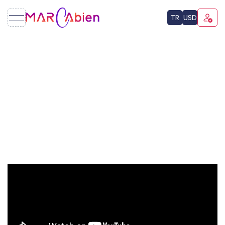
TR
USD