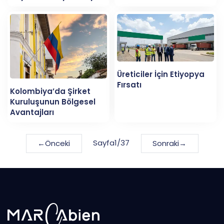
Üreticiler İçin Etiyopya
Fırsatı
Kolombiya’da Şirket
Kuruluşunun Bölgesel
Avantajları
Sayfa
1
/
37
←
Önceki
Sonraki
→