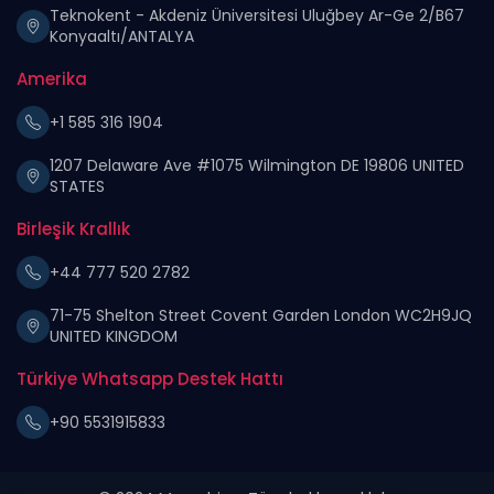
Teknokent - Akdeniz Üniversitesi Uluğbey Ar-Ge 2/B67
Konyaaltı/ANTALYA
Amerika
+1 585 316 1904
1207 Delaware Ave #1075 Wilmington DE 19806 UNITED
STATES
Birleşik Krallık
+44 777 520 2782
71-75 Shelton Street Covent Garden London WC2H9JQ
UNITED KINGDOM
Türkiye Whatsapp Destek Hattı
+90 5531915833