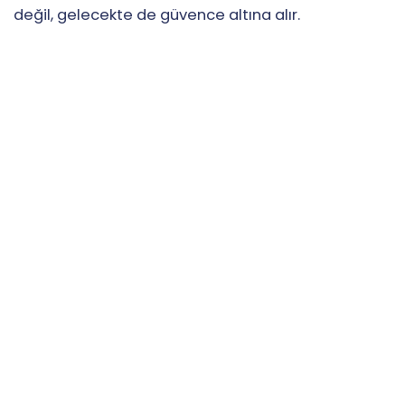
değil, gelecekte de güvence altına alır.
Risk Değerlendirmesi
Kayıt S
24 saat içinde ücretsiz avukat kontrolü
Basit on