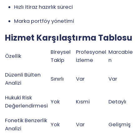
Hızlı itiraz hazırlık süreci
Marka portföy yönetimi
Hizmet Karşılaştırma Tablosu
Bireysel
Profesyonel
Marcabie
Özellik
Takip
İzleme
n
Düzenli Bülten
Sınırlı
Var
Var
Analizi
Hukuki Risk
Yok
Kısmi
Detaylı
Değerlendirmesi
Fonetik Benzerlik
Yok
Var
Gelişmiş
Analizi